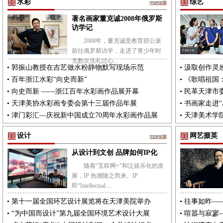
水彩
综艺
著名画家董克诚2008年俄罗斯
访学记
2008年，董克诚受教育部公派
前往俄罗斯访学，走进了青少年时
无数次洗礼过心...
•
郭振山教授在吉艺做水粉静物默写现场示范
•
汲取创作灵
•
百年浙江水彩“向史而新”
•
《歌唱祖国
•
向史而新 ——浙江百年水彩画作品展开幕
•
民革天津市
•
天津美协水彩画专委会第十三届作品年展
•
书画家走进“
•
津门彩汇—庆祝新中国成立70周年水彩画作品展
•
天津美术学
设计
网艺掇英
从设计到文创 品牌如何IP化
随着“互联网+”和泛娱乐化的发
展，IP 热潮随之而来。IP
即“Intellectual ...
•
第十一届全国环艺设计展览将在天津美院举办
•
往事如昨—
•
“为中国而设计”第九届全国环境艺术设计大展
•
喧嚣与寂寥