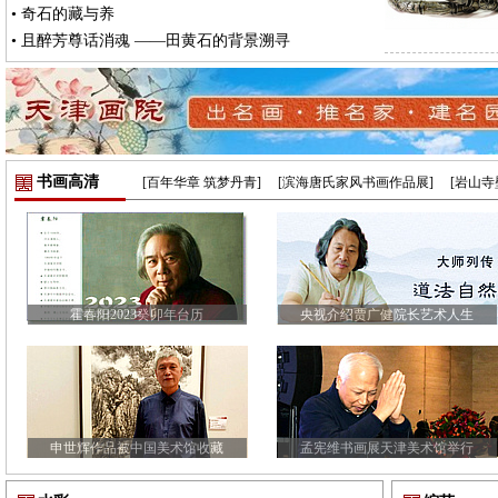
•
奇石的藏与养
•
且醉芳尊话消魂 ——田黄石的背景溯寻
书画高清
[百年华章 筑梦丹青]
[滨海唐氏家风书画作品展]
[岩山
霍春阳2023癸卯年台历
央视介绍贾广健院长艺术人生
申世辉作品被中国美术馆收藏
孟宪维书画展天津美术馆举行