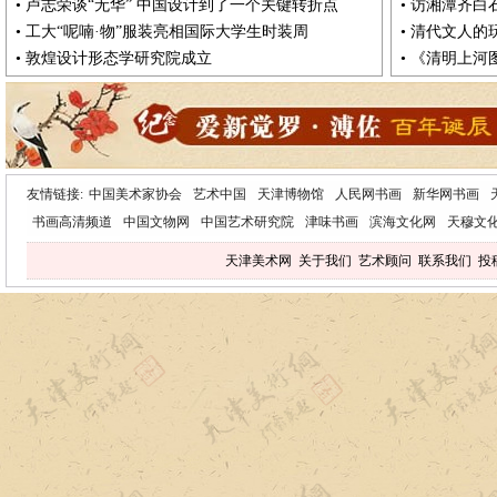
•
卢志荣谈“无华” 中国设计到了一个关键转折点
•
访湘潭齐白
•
工大“呢喃·物”服装亮相国际大学生时装周
•
清代文人的
•
敦煌设计形态学研究院成立
•
《清明上河
友情链接:
中国美术家协会
艺术中国
天津博物馆
人民网书画
新华网书画
书画高清频道
中国文物网
中国艺术研究院
津味书画
滨海文化网
天穆文
天津美术网
关于我们
艺术顾问
联系我们
投