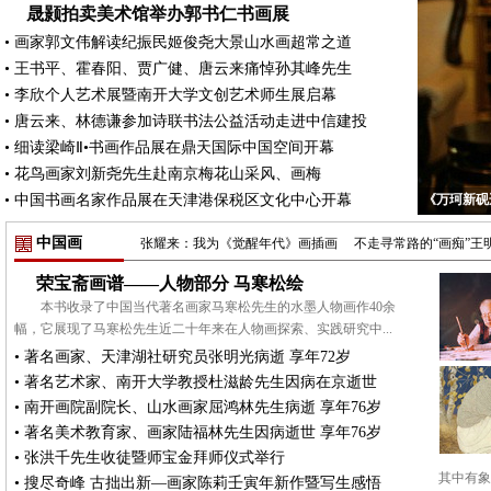
晟颢拍卖美术馆举办郭书仁书画展
•
画家郭文伟解读纪振民姬俊尧大景山水画超常之道
•
王书平、霍春阳、贾广健、唐云来痛悼孙其峰先生
•
李欣个人艺术展暨南开大学文创艺术师生展启幕
•
唐云来、林德谦参加诗联书法公益活动走进中信建投
•
细读梁崎Ⅱ•书画作品展在鼎天国际中国空间开幕
•
花鸟画家刘新尧先生赴南京梅花山采风、画梅
•
中国书画名家作品展在天津港保税区文化中心开幕
《万珂新砚
中国画
张耀来：我为《觉醒年代》画插画
不走寻常路的“画痴”王
荣宝斋画谱——人物部分 马寒松绘
本书收录了中国当代著名画家马寒松先生的水墨人物画作40余
幅，它展现了马寒松先生近二十年来在人物画探索、实践研究中...
•
著名画家、天津湖社研究员张明光病逝 享年72岁
•
著名艺术家、南开大学教授杜滋龄先生因病在京逝世
•
南开画院副院长、山水画家屈鸿林先生病逝 享年76岁
•
著名美术教育家、画家陆福林先生因病逝世 享年76岁
•
张洪千先生收徒暨师宝金拜师仪式举行
其中有
•
搜尽奇峰 古拙出新—画家陈莉壬寅年新作暨写生感悟