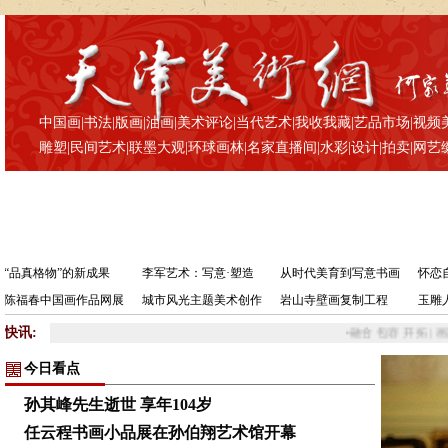
中国画
|
书法
|
版画
|
油画
|
美术评论
|
当代艺术
|
我收我藏
|
艺品市场
|
视频
雕塑
|
民间艺术
|
联墨大观
|
环球画林
|
名家直播间
|
水彩
|
设计
|
拍卖
|
网艺
“品真格物”的新成果
李军艺术：写意·塑造
从时代美育到写意书画
怀恋
陈福春中国画作品网展
城市风光主题美术创作
岩山寺壁画复制工程
玉雕
快讯:
•
融合 包容 开拓 | 画家郭文
今日看点
孙其峰先生逝世 享年104岁
任云程书画小品展在孙伯翔艺术馆开幕