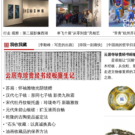
行走·观察：第二届影像西湖
单飞个展“从零到壹”亮相艺
“常青”杭州开
艺术现场开幕
之行艺术馆
情”与“小
我收我藏
[李毅峰：写意的出路]
[得我一刻痛快]
[中国画的哲学归属
云居寺珍贵经书经
是谁能让“沉睡
木经板，从虫蛀、
走进文物修复师的
之路。
•
苏扇：怀袖雅物光阴馈赠
•
汉代七子镜：形同七子镜 影类九秋霜
•
宋代牡丹纹银托盏：玲珑奇巧 新颖雅致
•
元代朱碧山银槎：贮玉液而自畅
•
乾隆的古陶瓷品鉴定法
•
“石头”收藏：以真诚换真心
•
油画收藏品的保养方法