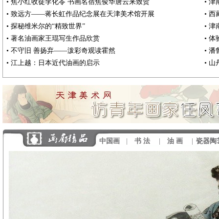
•
焦小红收徒李化苓 书画名宿焦俊华唐云来致贺
•
津
•
致远方——蒋长虹作品纪念展在天津美术馆开展
•
西
•
探秘维米尔的“精致世界”
•
津
•
著名油画家王琨写生作品欣赏
•
体
•
不守旧 善扬弃——泼彩奇观读霍然
•
潘
•
江上越：日本近代油画的启示
•
山
中国画
|
书 法
|
油 画
|
瓷器陶