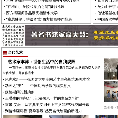
•
大英博物馆——800万件展品和每年600万观众
•
景育民当选
•
“在群山、丘陵和湖泊之间”摄影巡展
•
吴为山开讲
•
西方插画师作品展亮相清华大学
•
他让雕塑在
•
“童思妙笔，耕绘奇境”西方插画师作品展
•
中国首次举
当代艺术
艺术家李津：世俗生活中的自我观照
一直以来，李津将关注点聚焦于以自我生活及内心状态为切入点的
世俗生活，并在作品中……
•
风声水起——张国龙大型空间艺术展亮相滨海美术馆
•
动画之“美”——中国动画学派的现实意义
•
疫情期间的新抽象
•
王璜生的“呼/吸”：记录像风一样的生命之“痕”
•
雷米·艾融：从古典主义到至上主义798艺栈空间开幕
马树青《
•
到偏锋画廊看“夏季群展”感受当代绘画的新活力