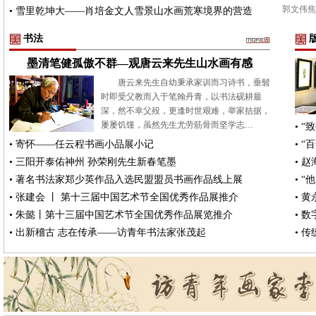
郭文伟
•
雪里乾坤大——肖培金文人雪景山水画荒寒境界的营造
书法
墨清笔健孤傲不群—观唐云来先生山水画有感
唐云来先生自幼秉承家训而习诗书，垂髫
时即受父教而入于笔翰丹青，以书法砚耕最
深，然不幸父殁，更逢时世艰难，举家拮据，
屡屡饥馑，虽然先生尤劳筋骨而坚学志…
•
“
•
寄怀——任云程书画小品展小记
•
“
•
三阳开泰佑神州 孙荣刚先生新春笔墨
•
赵
•
著名书法家郑少英作品入选民盟盟员书画作品线上展
•
“
•
张建会 丨 第十三届中国艺术节全国优秀作品展推介
•
黄
•
朱懿丨第十三届中国艺术节全国优秀作品展览推介
•
数
•
出新稽古 志在传承——访青年书法家张茂起
•
传