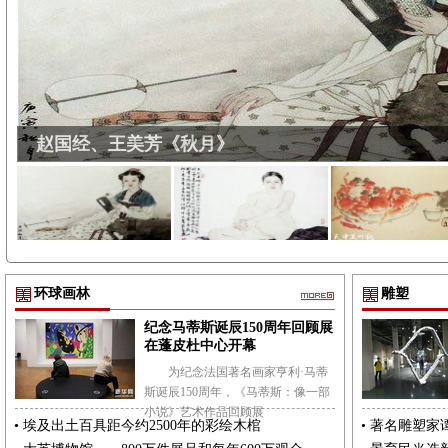
何家英：《醉艳》
环球画林
雕塑
纪念马蒂斯诞辰150周年回顾展
在蓬皮杜中心开幕
为纪念法国著名画家亨利·马蒂
斯诞辰150周年，《马蒂斯：像一部
小说》艺术作品回顾展
•
埃及出土百具距今约2500年的彩绘木棺
•
著名雕塑家