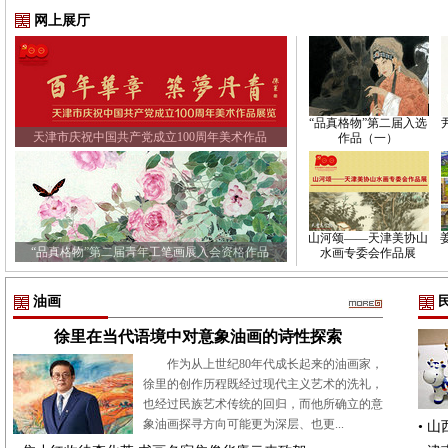
网上展厅
“品真格物”第二届入选
天津市庆祝中国共产党成立100周年美术作品
作品（一）
山河颂——天津美协山
“品真格物”第二届青年工笔画展入会资格作品
水画专委会作品展
油画
徐里在当代语境中对意象油画的诗性探索
作为从上世纪80年代成长起来的油画家，
徐里的创作历程既经过现代主义艺术的洗礼，
也经过民族艺术传统的回归，而他所确立的意
象油画探寻方向可能更为深层、也更...
•
山